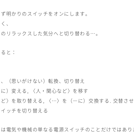
まず明かりのスイッチをオンにします。
なく、
でのリラックスした気分へと切り替わる…。
べると：
チ、（思いがけない）転換、切り替え
急に）変える
,
〈人・関心など〉を移す
〉を取り替える
,
〈
…
〉を（
―
に）交換する
.
交替さ
イッチを切り替える
」は電気や機械の単なる電源スイッチのことだけではあり