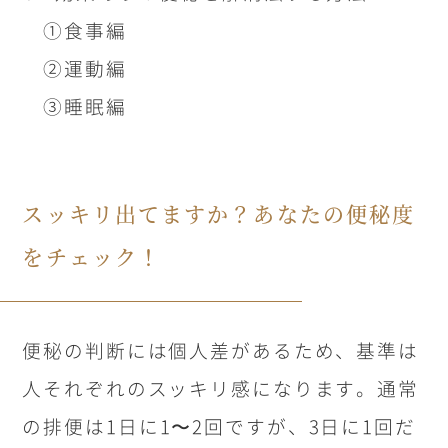
①食事編
②運動編
③睡眠編
スッキリ出てますか？あなたの便秘度
をチェック！
便秘の判断には個人差があるため、基準は
人それぞれのスッキリ感になります。通常
の排便は
1
日に
1
〜
2
回ですが、
3
日に
1
回だ