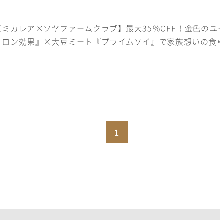
【ミカレア×ソヤファームクラブ】最大35％OFF！金色の
ミロン効果』×大豆ミート『プライムソイ』で家族想いの食
1